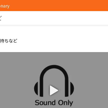
onary
ど
気持ちなど